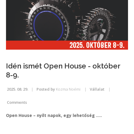
Idén ismét Open House - október
8-9.
2025. 08. 29.
Posted by
Kozma Noémi
Vállalat
Comments
Open House – nyílt napok, egy lehetőség …..