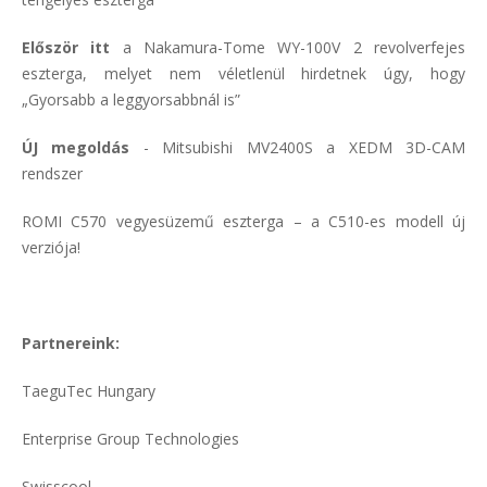
Először itt
a Nakamura-Tome WY-100V 2 revolverfejes
eszterga, melyet nem véletlenül hirdetnek úgy, hogy
„Gyorsabb a leggyorsabbnál is”
ÚJ megoldás
- Mitsubishi MV2400S a XEDM 3D-CAM
rendszer
ROMI C570 vegyesüzemű eszterga – a C510-es modell új
verziója!
Partnereink:
TaeguTec Hungary
Enterprise Group Technologies
Swisscool