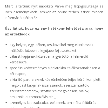
Miért is tartunk nyílt napokat? Van-e még létjogosultsága az
ilyen eseményeknek, amikor az online térben szinte minden
információ elérhető?
Úgy látjuk, hogy ez egy hatékony lehetőség arra, hogy
az érdeklődők
:
egy helyen, egy időben, testközelből megtekinthessék
működés közben a legújabb fejlesztéseket,
választ kapjanak közvetlen a gyártótól a felmerülő
kérdésekre,
speciális kedvezményes ajánlatokkal találkozzanak ezen a
két napon,
a kiállító partnereknek köszönhetően teljes körű, komplett
megoldást kapjanak (szerszámok, szerszámtartók,
szerszámbemérők, szoftveres megoldások, olajok,
emulziók, automatizálás stb.),
személyes kapcsolatokat építsenek, ami néha felüdülés