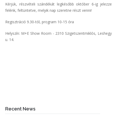
Kérjük, részvételi szándékát legkésőbb október 6-ig jelezze
felénk, feltüntetve, melyik nap szeretne részt venni!
Regisztráció 9.30-tól, program 10-15 óra
Helyszín: M+E Show Room - 2310 Szigetszentmiklós, Leshegy
u. 14.
Recent News