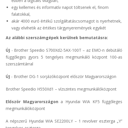
ebben a digitális világban,
egy kellemes és informatív napot töltsenek el, finom
falatokkal,
akár 4000 euró értékű szolgáltatáscsomagot is nyerhetnek,
vagy elvihetik az értékes tárgynyeremények egyikét
Az alábbi szerszámgépek kerülnek bemutatásra:
ÚJ
- Brother Speedio S700Xd2-5AX-100T – az EMO-n debütáló
függőleges gyors 5 tengelyes megmunkáló központ 100-as
szerszámtárral
ÚJ
- Brother DG-1 sorjázóközpont először Magyarországon
Brother Speedio H550Xd1 – vízszintes megmunkálóközpont
Először Magyarországon
a Hyundai WIA KF5 függőleges
megmunkálóközpont
A népszerű Hyundai WIA SE2200LY – 1 revolver eszterga „Y”
tengelyes eszterga