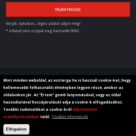
Kérjük, nyilvános, céges adatot adjon meg!
* Adatait nem osztjuk meg harmadik féllel.
© 2018 M+E Szerszámgép Kereskedelmi Kft.
Mint minden weboldal, az eszterga.hu is használ cookie-kat, hogy
kellemesebb felhasználói élményben legyen része, amikor az
oldalunkon jár. Az “Értem” gomb lenyomásával, vagy az oldal
Rólunk
Aktuális
Adatvédelem
használatával hozzájárulását adja a cookie-k elfogadásához.
További tudnivalókat a cookie-król
Adatvédelmi
További információk
szabályzatunkban
talál.
Elfogadom