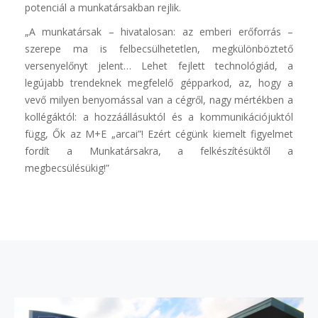
potenciál a munkatársakban rejlik.
„A munkatársak – hivatalosan: az emberi erőforrás –
szerepe ma is felbecsülhetetlen, megkülönböztető
versenyelőnyt jelent… Lehet fejlett technológiád, a
legújabb trendeknek megfelelő gépparkod, az, hogy a
vevő milyen benyomással van a cégről, nagy mértékben a
kollégáktól: a hozzáállásuktól és a kommunikációjuktól
függ, Ők az M+E „arcai”! Ezért cégünk kiemelt figyelmet
fordít a Munkatársakra, a felkészítésüktől a
megbecsülésükig!”