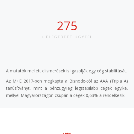
322
+ ELÉGEDETT ÜGYFÉL
A mutatók mellett elismerések is igazolják egy cég stabilitását.
Az M+E 2017-ben megkapta a Bisnode-tól az AAA (Tripla A)
tanúsítványt, mint a pénzügyileg legstabilabb cégek egyike,
mellyel Magyarországon csupán a cégek 0,63%-a rendelkezik.