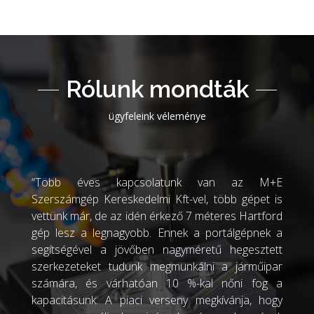
Rólunk mondták
ügyfeleink véleménye
“Több éves kapcsolatunk van az M+E
Szerszámgép Kereskedelmi Kft-vel, több gépet is
vettünk már, de az idén érkező 7 méteres Hartford
gép lesz a legnagyobb. Ennek a portálgépnek a
segítségével a jövőben nagyméretű hegesztett
szerkezeteket tudunk megmunkálni a járműipar
számára, és várhatóan 10 %-kal nőni fog a
kapacitásunk. A piaci verseny megkívánja, hogy