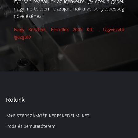
gyorsan reagáljunk az igényekre, így ezek a gépek
nagy mértékben hozzájárulnak a versenyképesség
növeléséhez."
Nagy Krisztián, Ferroflex 2005 Kft. - Ügyvezető
igazgató
Rólunk
M+E SZERSZÁMGÉP KERESKEDELMI KFT.
Iroda és bemutatóterem: