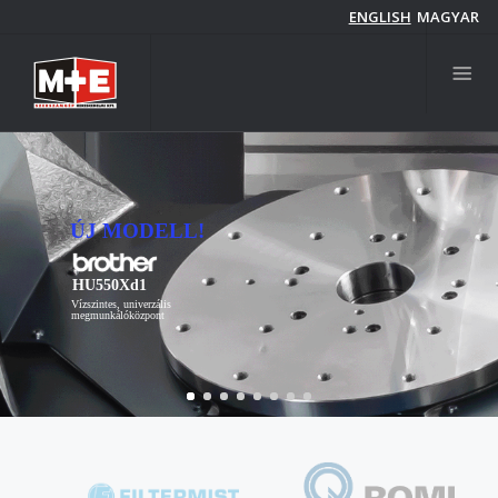
Ugrás
ENGLISH
MAGYAR
a
tartalomra
ÚJ MODELL!
HU550Xd1
Vízszintes, univerzális
megmunkálóközpont