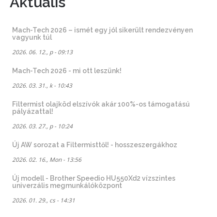
Aktuális
Mach-Tech 2026 – ismét egy jól sikerült rendezvényen
vagyunk túl
2026. 06. 12., p - 09:13
Mach-Tech 2026 - mi ott leszünk!
2026. 03. 31., k - 10:43
Filtermist olajköd elszívók akár 100%-os támogatású
pályázattal!
2026. 03. 27., p - 10:24
Új AW sorozat a Filtermisttől! - hosszeszergákhoz
2026. 02. 16., Mon - 13:56
Új modell - Brother Speedio HU550Xd2 vízszintes
univerzális megmunkálóközpont
2026. 01. 29., cs - 14:31