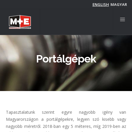
Ugrás
ENGLISH
MAGYAR
a
tartalomra
Portálgépek
Tapasztalatunk szerint egyre nagyobb igény van
Magyarországon a portálgépekre, legyen szó kisebb vagy
nagyobb méretről. 2018-ban egy 5 méteres, míg 2019-ben az