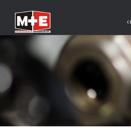
Ugrás
a
tartalomra
C