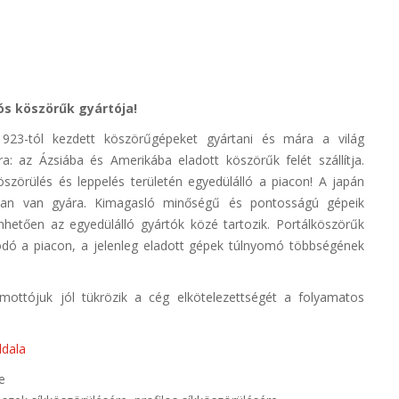
s köszörűk gyártója!
3-tól kezdett köszörűgépeket gyártani és mára a világ
: az Ázsiába és Amerikába eladott köszörűk felét szállítja.
szörülés és leppelés területén egyedülálló a piacon! A japán
ban van gyára. Kimagasló minőségű és pontosságú gépeik
nhetően az egyedülálló gyártók közé tartozik. Portálköszörűk
kodó a piacon, a jelenleg eladott gépek túlnyomó többségének
mottójuk jól tükrözik a cég elkötelezettségét a folyamatos
ldala
e