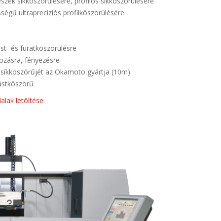
szek síkköszörülésére, profilos síkköszörülésére
ségű ultraprecíziós profilköszörülésére
st- és furatköszörülésre
írozásra, fényezésre
l síkköszörűjét az Okamoto gyártja (10m)
lástköszörű
lak letöltése