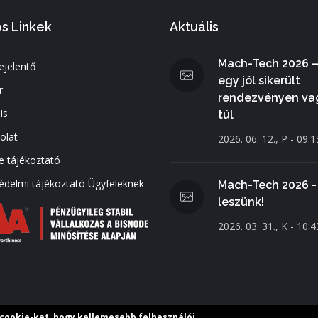
s Linkek
Aktuális
Mach-Tech 2026 –
ejelentő
egy jól sikerült
r
rendezvényen va
is
túl
olat
2026. 06. 12., P - 09:1
e tájékoztató
édelmi tájékoztató Ügyfeleknek
Mach-Tech 2026 - 
leszünk!
2026. 03. 31., K - 10:4
 cookie-kat, hogy kellemesebb felhasználói