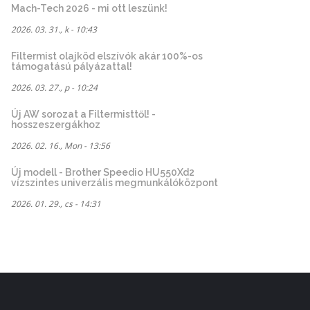
Mach-Tech 2026 - mi ott leszünk!
2026. 03. 31., k - 10:43
Filtermist olajköd elszívók akár 100%-os
támogatású pályázattal!
2026. 03. 27., p - 10:24
Új AW sorozat a Filtermisttől! -
hosszeszergákhoz
2026. 02. 16., Mon - 13:56
Új modell - Brother Speedio HU550Xd2
vízszintes univerzális megmunkálóközpont
2026. 01. 29., cs - 14:31