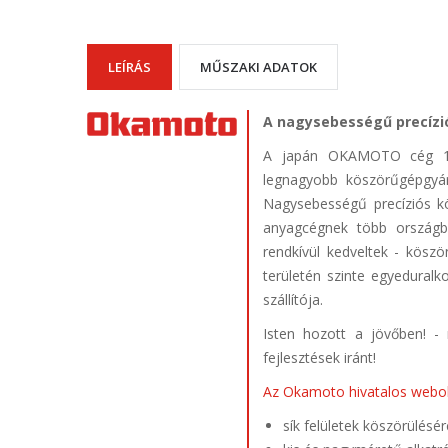
LEÍRÁS
MŰSZAKI ADATOK
A nagysebességű precízió
A japán OKAMOTO cég 192
legnagyobb köszörűgépgyára
Nagysebességű precíziós kö
anyagcégnek több ország
rendkívül kedveltek - köszö
területén szinte egyedural
szállítója.
Isten hozott a jövőben! - 
fejlesztések iránt!
A
z Okamoto hivatalos webo
sík felületek köszörülésér