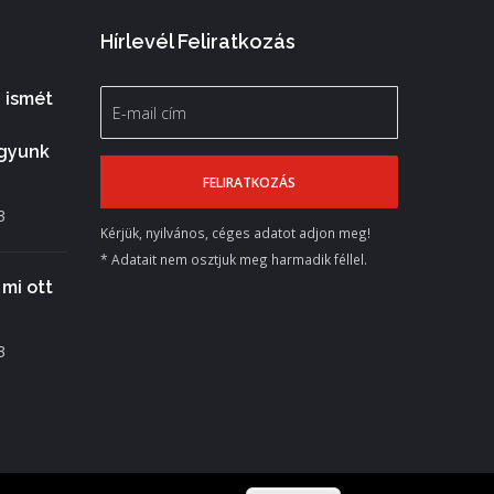
Hírlevél Feliratkozás
 ismét
gyunk
3
Kérjük, nyilvános, céges adatot adjon meg!
* Adatait nem osztjuk meg harmadik féllel.
mi ott
3