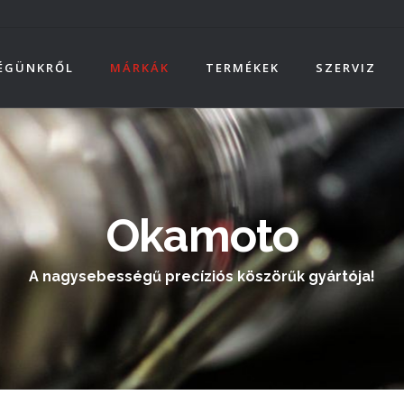
ÉGÜNKRŐL
MÁRKÁK
TERMÉKEK
SZERVIZ
Okamoto
A nagysebességű precíziós köszörűk gyártója!