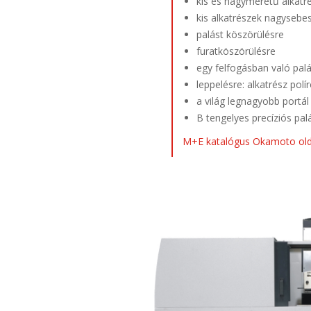
kis és nagyméretű alkatré
kis alkatrészek nagysebes
palást köszörülésre
furatköszörülésre
egy felfogásban való palá
leppelésre: alkatrész pol
a világ legnagyobb portá
B tengelyes precíziós pa
M+E katalógus Okamoto olda