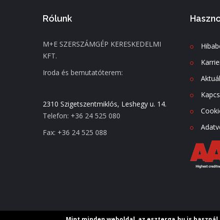
Rólunk
Haszno
M+E SZERSZÁMGÉP KERESKEDELMI
Hibab
KFT.
Karrie
Iroda és bemutatóterem:
Aktuál
Kapcs
2310 Szigetszentmiklós, Leshegy u. 14.
Cooki
Telefon: +36 24 525 080
Adatv
Fax: +36 24 525 088
Mint minden weboldal, az eszterga.hu is használ