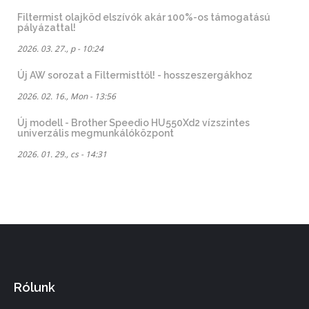
Filtermist olajköd elszívók akár 100%-os támogatású
pályázattal!
2026. 03. 27., p - 10:24
Új AW sorozat a Filtermisttől! - hosszeszergákhoz
2026. 02. 16., Mon - 13:56
Új modell - Brother Speedio HU550Xd2 vízszintes
univerzális megmunkálóközpont
2026. 01. 29., cs - 14:31
Rólunk