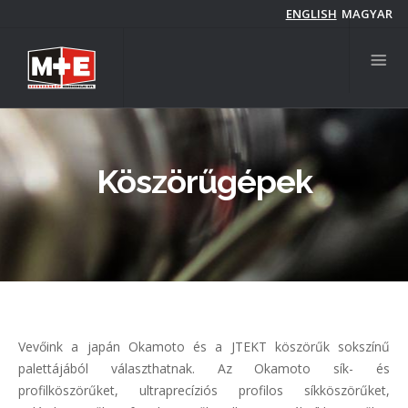
Ugrás
ENGLISH
MAGYAR
a
tartalomra
Köszörűgépek
Vevőink a japán Okamoto és a JTEKT köszörűk sokszínű
palettájából választhatnak. Az Okamoto sík- és
profilköszörűket, ultraprecíziós profilos síkköszörűket,