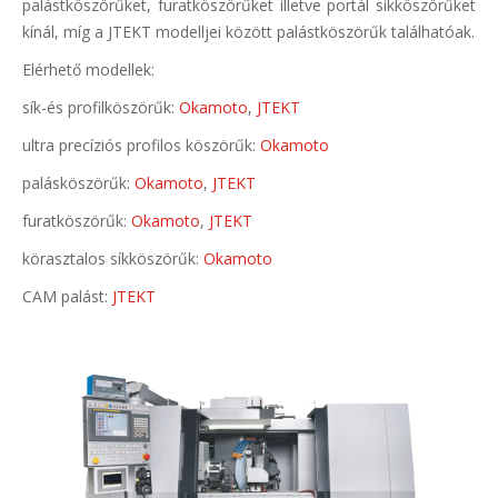
palástköszörűket, furatköszörűket illetve portál síkköszörűket
kínál, míg a JTEKT modelljei között palástköszörűk találhatóak.
Elérhető modellek:
sík-és profilköszörűk:
Okamoto
,
JTEKT
ultra precíziós profilos köszörűk:
Okamoto
palásköszörűk:
Okamoto
,
JTEKT
furatköszörűk:
Okamoto
,
JTEKT
körasztalos síkköszörűk:
Okamoto
CAM palást:
JTEKT