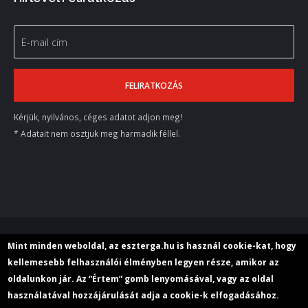
Kérjük, nyilvános, céges adatot adjon meg!
* Adatait nem osztjuk meg harmadik féllel.
© 2018 M+E Szerszámgép Kereskedelmi Kft.
Mint minden weboldal, az eszterga.hu is használ cookie-kat, hogy
kellemesebb felhasználói élményben legyen része, amikor az
oldalunkon jár. Az “Értem” gomb lenyomásával, vagy az oldal
Rólunk
Aktuális
Adatvédelem
használatával hozzájárulását adja a cookie-k elfogadásához.