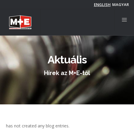
Ugrás
ENGLISH
MAGYAR
a
tartalomra
Aktuális
Hírek az M+E-től
has not created any blog entries.