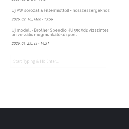
Új AW sorozat a Filtermisttől! - hosszeszergákhoz
2026. 02. 16., Mon - 13:56
Új modell - Brother Speedio HU550Xd2 vízszintes
univerzális megmunkálóközpont
2026. 01. 29., cs - 14:31