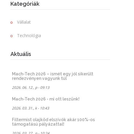
Kategóriák
Vállalat
Technológia
Aktuális
Mach-Tech 2026 – ismét egy jól sikerült
rendezvényen vagyunk túl
2026. 06. 12., p - 09:13
Mach-Tech 2026 - mi ott leszünk!
2026. 03. 31., k - 10:43
Filtermist olajköd elszívók akár 100%-os
támogatású pályázattal!
2026. 03. 27., p - 10:24