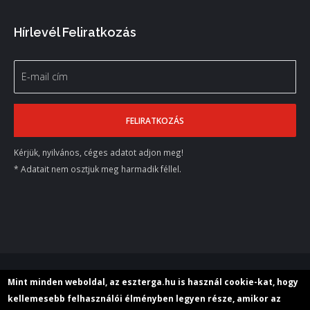
Hírlevél Feliratkozás
Kérjük, nyilvános, céges adatot adjon meg!
* Adatait nem osztjuk meg harmadik féllel.
© 2018 M+E Szerszámgép Kereskedelmi Kft.
Mint minden weboldal, az eszterga.hu is használ cookie-kat, hogy
kellemesebb felhasználói élményben legyen része, amikor az