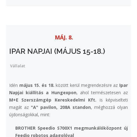
MÁJ. 8.
IPAR NAPJAI (MÁJUS 15-18.)
Vállalat
Idén
május 15. és 18.
között kerül megrendezésre az
Ipar
Napjai kiállítás a Hungexpon
, ahol természetesen az
M+E Szerszámgép Kereskedelmi Kft.
is képviselteti
magát az
"A" pavilon, 208A standon
, méghozzá olyan
újdonságokkal, mint:
BROTHER Speedio S700X1 megmunkálóközpont új
Feedio robotos adagolóval