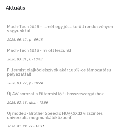
Aktuális
Mach-Tech 2026 – ismét egy jól sikerült rendezvényen
vagyunk túl
2026. 06. 12., p - 09:13
Mach-Tech 2026 - mi ott leszünk!
2026. 03. 31., k - 10:43
Filtermist olajköd elszívók akár 100%-os támogatású
pályázattal!
2026. 03. 27., p - 10:24
Új AW sorozat a Filtermisttől! - hosszeszergákhoz
2026. 02. 16., Mon - 13:56
Új modell - Brother Speedio HU550Xd2 vízszintes
univerzális megmunkálóközpont
2026. 01. 29., cs - 14:31