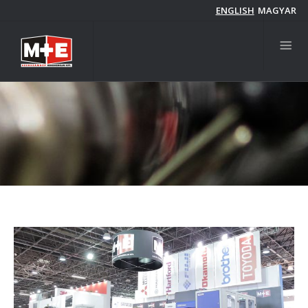
Ugrás
ENGLISH
MAGYAR
a
tartalomra