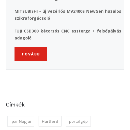
MITSUBISHI - új vezérlős MV2400S NewGen huzalos
szikraforgácsoló
FUJI CSD300 kétorsós CNC eszterga + felsőpályás
adagoló
TOVÁBB
Címkék
Ipar Napjai
Hartford
portálgép