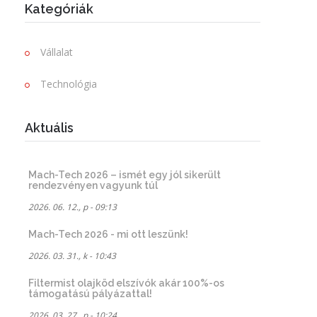
Kategóriák
Vállalat
Technológia
Aktuális
Mach-Tech 2026 – ismét egy jól sikerült
rendezvényen vagyunk túl
2026. 06. 12., p - 09:13
Mach-Tech 2026 - mi ott leszünk!
2026. 03. 31., k - 10:43
Filtermist olajköd elszívók akár 100%-os
támogatású pályázattal!
2026. 03. 27., p - 10:24