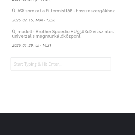
Új AW sorozat a Filtermisttől! - hosszeszergákhoz
2026. 02. 16., Mon - 13:56
Új modell - Brother Speedio HU550Xd2 vízszintes
univerzális megmunkálóközpont
2026. 01. 29., cs - 14:31