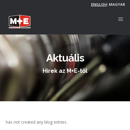
Ugrás
ENGLISH
MAGYAR
a
tartalomra
Aktuális
Hírek az M+E-től
has not created any blog entries.