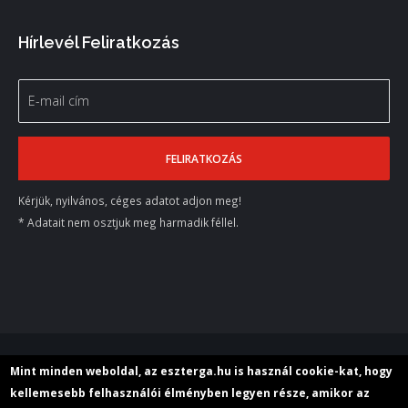
Hírlevél Feliratkozás
Kérjük, nyilvános, céges adatot adjon meg!
* Adatait nem osztjuk meg harmadik féllel.
© 2018 M+E Szerszámgép Kereskedelmi Kft.
Mint minden weboldal, az eszterga.hu is használ cookie-kat, hogy
kellemesebb felhasználói élményben legyen része, amikor az