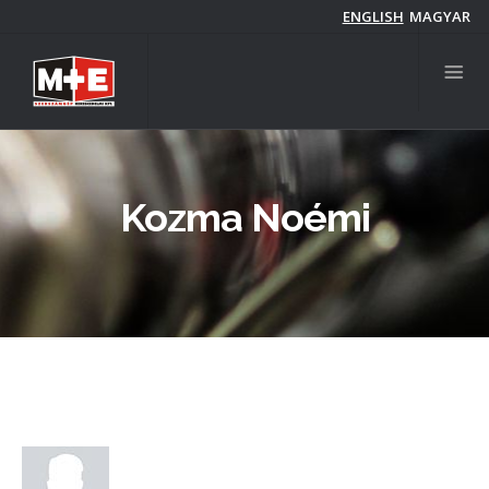
Ugrás
ENGLISH
MAGYAR
a
tartalomra
Kozma Noémi