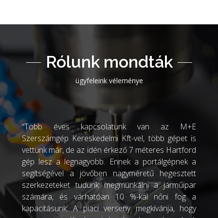
Rólunk mondták
ügyfeleink véleménye
“Több éves kapcsolatunk van az M+E
Szerszámgép Kereskedelmi Kft-vel, több gépet is
vettünk már, de az idén érkező 7 méteres Hartford
gép lesz a legnagyobb. Ennek a portálgépnek a
segítségével a jövőben nagyméretű hegesztett
szerkezeteket tudunk megmunkálni a járműipar
számára, és várhatóan 10 %-kal nőni fog a
kapacitásunk. A piaci verseny megkívánja, hogy