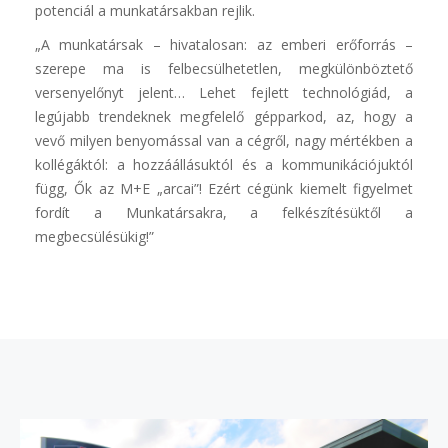
potenciál a munkatársakban rejlik.
„A munkatársak – hivatalosan: az emberi erőforrás –
szerepe ma is felbecsülhetetlen, megkülönböztető
versenyelőnyt jelent… Lehet fejlett technológiád, a
legújabb trendeknek megfelelő gépparkod, az, hogy a
vevő milyen benyomással van a cégről, nagy mértékben a
kollégáktól: a hozzáállásuktól és a kommunikációjuktól
függ, Ők az M+E „arcai”! Ezért cégünk kiemelt figyelmet
fordít a Munkatársakra, a felkészítésüktől a
megbecsülésükig!”