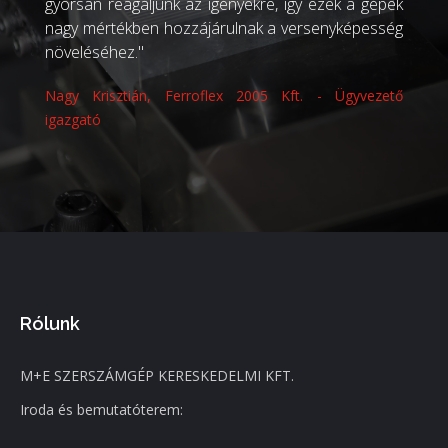
gyorsan reagáljunk az igényekre, így ezek a gépek
nagy mértékben hozzájárulnak a versenyképesség
növeléséhez."
Nagy Krisztián, Ferroflex 2005 Kft. - Ügyvezető
igazgató
Rólunk
M+E SZERSZÁMGÉP KERESKEDELMI KFT.
Iroda és bemutatóterem: