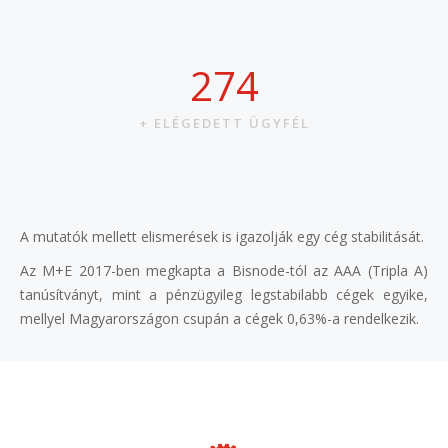
320
+ ELÉGEDETT ÜGYFÉL
A mutatók mellett elismerések is igazolják egy cég stabilitását.
Az M+E 2017-ben megkapta a Bisnode-tól az AAA (Tripla A)
tanúsítványt, mint a pénzügyileg legstabilabb cégek egyike,
mellyel Magyarországon csupán a cégek 0,63%-a rendelkezik.