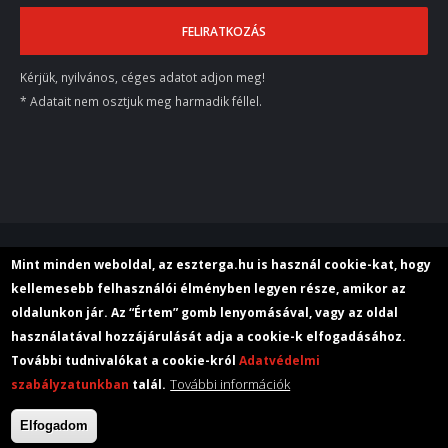
Kérjük, nyilvános, céges adatot adjon meg!
* Adatait nem osztjuk meg harmadik féllel.
© 2018 M+E Szerszámgép Kereskedelmi Kft.
Mint minden weboldal, az eszterga.hu is használ cookie-kat, hogy
kellemesebb felhasználói élményben legyen része, amikor az
oldalunkon jár. Az “Értem” gomb lenyomásával, vagy az oldal
Rólunk
Aktuális
Adatvédelem
használatával hozzájárulását adja a cookie-k elfogadásához.
További tudnivalókat a cookie-król
Adatvédelmi
További információk
szabályzatunkban
talál.
Elfogadom