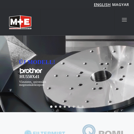
Ugrás
ENGLISH
MAGYAR
a
tartalomra
ÚJ MODELL!
HU550Xd1
Vízszintes, univerzális
megmunkálóközpont