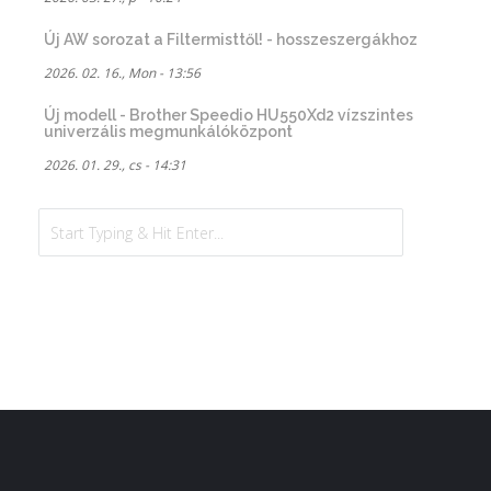
Új AW sorozat a Filtermisttől! - hosszeszergákhoz
2026. 02. 16., Mon - 13:56
Új modell - Brother Speedio HU550Xd2 vízszintes
univerzális megmunkálóközpont
2026. 01. 29., cs - 14:31