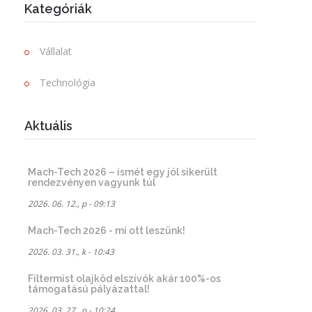
Kategóriák
Vállalat
Technológia
Aktuális
Mach-Tech 2026 – ismét egy jól sikerült
rendezvényen vagyunk túl
2026. 06. 12., p - 09:13
Mach-Tech 2026 - mi ott leszünk!
2026. 03. 31., k - 10:43
Filtermist olajköd elszívók akár 100%-os
támogatású pályázattal!
2026. 03. 27., p - 10:24