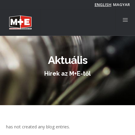
Ugrás
ENGLISH
MAGYAR
a
tartalomra
Aktuális
Hírek az M+E-től
has not created any blog entries.