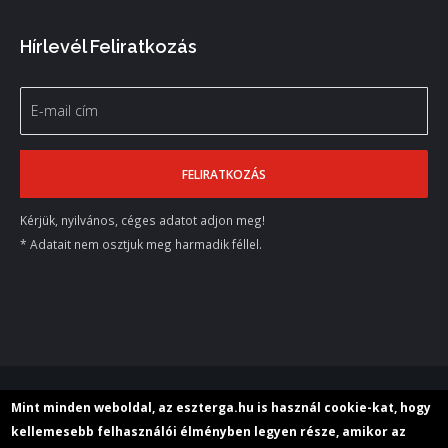
Hírlevél Feliratkozás
Kérjük, nyilvános, céges adatot adjon meg!
* Adatait nem osztjuk meg harmadik féllel.
© 2018 M+E Szerszámgép Kereskedelmi Kft.
Mint minden weboldal, az eszterga.hu is használ cookie-kat, hogy
kellemesebb felhasználói élményben legyen része, amikor az